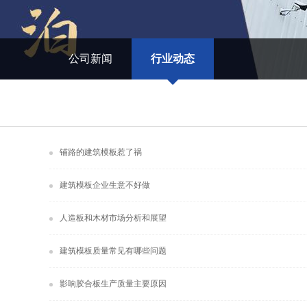
公司新闻
行业动态
铺路的建筑模板惹了祸
建筑模板企业生意不好做
人造板和木材市场分析和展望
建筑模板质量常见有哪些问题
影响胶合板生产质量主要原因