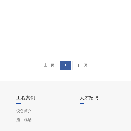
上一页
1
下一页
工程案例
人才招聘
设备简介
施工现场