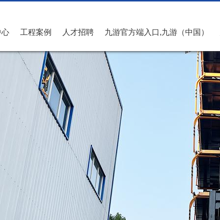
中心
工程案例
人才招聘
九游官方端入口,九游（中国）