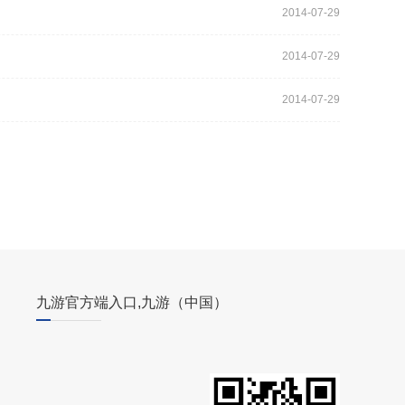
2014-07-29
2014-07-29
2014-07-29
九游官方端入口,九游（中国）